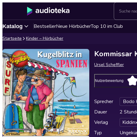
Bestseller
Neue Hörbücher
Top 10 im Club
Katalog
Startseite
Kinder – Hörbücher
Kommissar K
Ursel Scheffler
Nutzerbewertung
Sprecher
Bodo 
Dauer
2 Stund
Verlag
Kiddin
Typ
Ungekür