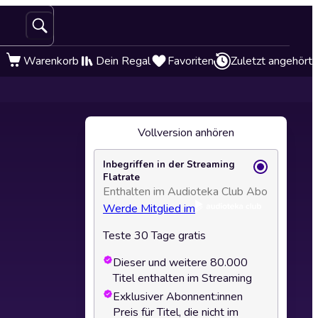
Warenkorb
Dein Regal
Favoriten
Zuletzt angehört
Vollversion anhören
Inbegriffen in der Streaming
Flatrate
Enthalten im Audioteka Club Abo
Werde Mitglied im
Teste 30 Tage gratis
Dieser und weitere 80.000
Titel enthalten im Streaming
Exklusiver Abonnent:innen
Preis für Titel, die nicht im