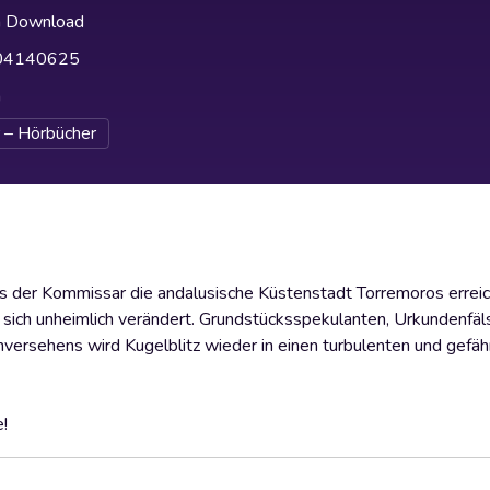
h Download
04140625
h
 – Hörbücher
ls der Kommissar die andalusische Küstenstadt Torremoros erreich
at sich unheimlich verändert. Grundstücksspekulanten, Urkundenfäl
nversehens wird Kugelblitz wieder in einen turbulenten und gefäh
e!