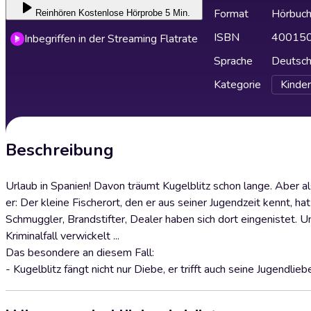
Format
Hörbuc
Reinhören
Kostenlose Hörprobe 5 Min.
ISBN
40015
Inbegriffen in der Streaming Flatrate
Sprache
Deutsc
Kategorie
Kinder
Beschreibung
Urlaub in Spanien! Davon träumt Kugelblitz schon lange. Aber a
er: Der kleine Fischerort, den er aus seiner Jugendzeit kennt, h
Schmuggler, Brandstifter, Dealer haben sich dort eingenistet. U
Kriminalfall verwickelt ...
Das besondere an diesem Fall:
- Kugelblitz fängt nicht nur Diebe, er trifft auch seine Jugendlieb