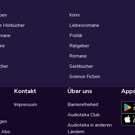
eben
Krimi
e Hörbücher
Liebesromane
omane
Politik
ire
Ratgeber
Romane
cher
Sachbücher
Science Fiction
Kontakt
Über uns
App
Impressum
Barrierefreiheit
Audioteka Club
gen
Audioteka in anderen
a Abo
Ländern