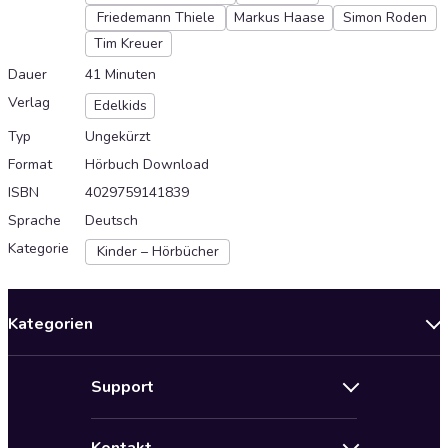
Friedemann Thiele
Markus Haase
Simon Roden
Tim Kreuer
Dauer
41 Minuten
Verlag
Edelkids
Typ
Ungekürzt
Format
Hörbuch Download
ISBN
4029759141839
Sprache
Deutsch
Kategorie
Kinder – Hörbücher
Kategorien
Neuerscheinungen
Support
Angebote
Hilfe
Bestseller Audiobooks