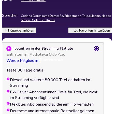
Thomas Karallus
Sprecher
Corinna Dorenkamp
Demet Fey
Friedemann Thiele
Markus Haase
Simon Roden
Tim Kreuer
Hörprobe anhören
Zu Favoriten hinzufügen
Inbegriffen in der Streaming Flatrate
Enthalten im Audioteka Club Abo
Werde Mitglied im
Teste 30 Tage gratis
Dieser und weitere 80.000 Titel enthalten im
Streaming
Exklusiver Abonnent:innen Preis für Titel, die nicht
im Streaming verfügbar sind
Flexibles Abo passend zu deinem Hörverhalten
Deutsche und internationale Bestseller gelesen