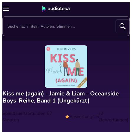
Kiss me (again) - Jamie & Liam - Oceanside
Boys-Reihe, Band 1 (Ungekürzt)
Spieldauer
8 Stunden 57
(2
Bewertung
4.5
Minuten
Bewertungen)