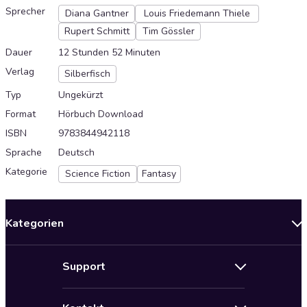
Sprecher
Diana Gantner
Louis Friedemann Thiele
Rupert Schmitt
Tim Gössler
Dauer
12 Stunden 52 Minuten
Verlag
Silberfisch
Typ
Ungekürzt
Format
Hörbuch Download
ISBN
9783844942118
Sprache
Deutsch
Kategorie
Science Fiction
Fantasy
Kategorien
Neuerscheinungen
Support
Angebote
Hilfe
Bestseller Audiobooks