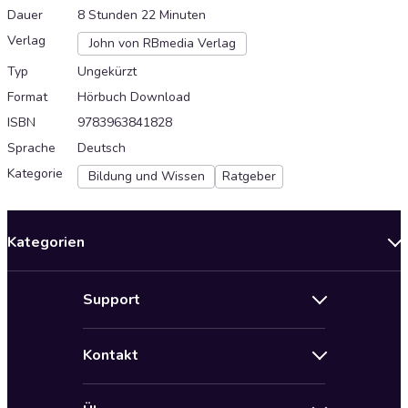
Dauer
8 Stunden 22 Minuten
Verlag
John von RBmedia Verlag
Typ
Ungekürzt
Format
Hörbuch Download
ISBN
9783963841828
Sprache
Deutsch
Kategorie
Bildung und Wissen
Ratgeber
Kategorien
Neuerscheinungen
Support
Angebote
Hilfe
Bestseller Audiobooks
Kontakt
Audioteka Nutzungsbedingungen
Bildung und Wissen
Impressum
AGB für Audioteka Abo
Biografien