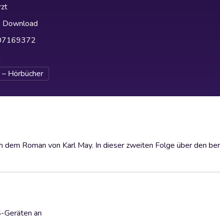
zt
h Download
07169372
h
 – Hörbücher
h dem Roman von Karl May. In dieser zweiten Folge über den be
S-Geräten an