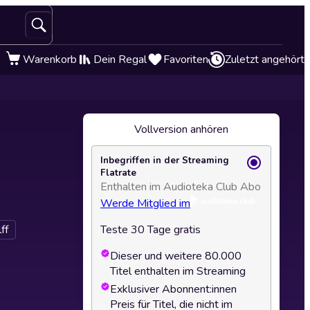
Warenkorb
Dein Regal
Favoriten
Zuletzt angehört
Vollversion anhören
Inbegriffen in der Streaming
Flatrate
Enthalten im Audioteka Club Abo
Werde Mitglied im
ff
Teste 30 Tage gratis
Dieser und weitere 80.000
Titel enthalten im Streaming
Exklusiver Abonnent:innen
Preis für Titel, die nicht im