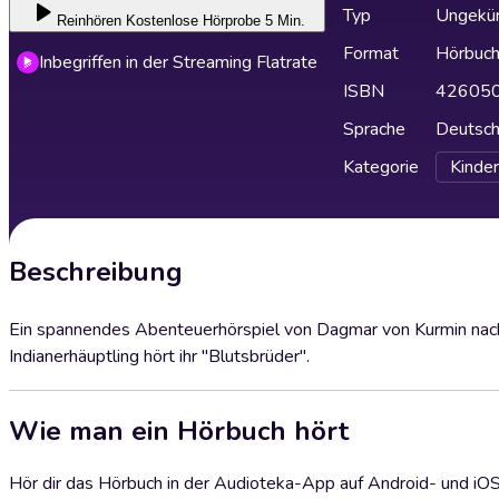
Typ
Ungekür
Reinhören
Kostenlose Hörprobe 5 Min.
Format
Hörbuc
Inbegriffen in der Streaming Flatrate
ISBN
42605
Sprache
Deutsc
Kategorie
Kinder
Beschreibung
Ein spannendes Abenteuerhörspiel von Dagmar von Kurmin nac
Indianerhäuptling hört ihr "Blutsbrüder".
Wie man ein Hörbuch hört
Hör dir das Hörbuch in der Audioteka-App auf Android- und iO