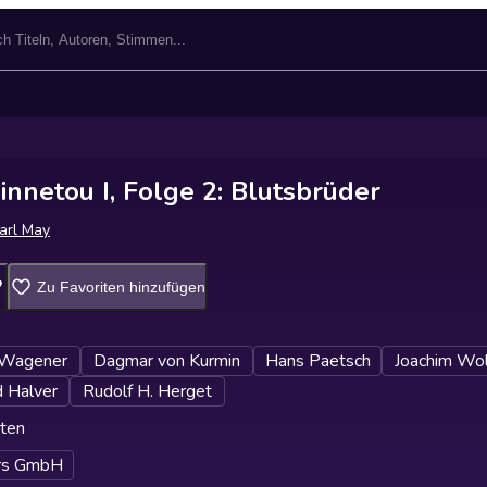
nnetou I, Folge 2: Blutsbrüder
arl May
Zu Favoriten hinzufügen
 Wagener
Dagmar von Kurmin
Hans Paetsch
Joachim Wol
 Halver
Rudolf H. Herget
ten
ars GmbH