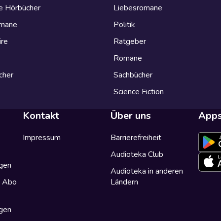
e Hörbücher
Liebesromane
omane
Politik
ire
Ratgeber
Romane
cher
Sachbücher
Science Fiction
Kontakt
Über uns
App
Impressum
Barrierefreiheit
Audioteka Club
gen
Audioteka in anderen
a Abo
Ländern
gen