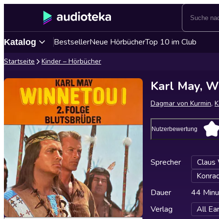
Bestseller
Neue Hörbücher
Top 10 im Club
Katalog
Startseite
Kinder – Hörbücher
Karl May, Wi
Dagmar von Kurmin
,
K
Nutzerbewertung
Sprecher
Claus
Konrad
Dauer
44 Minu
Verlag
All E