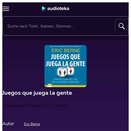
Juegos que juega la gente
Spieldauer
4 Stunden 57 Minuten
Autor
Eric Berne