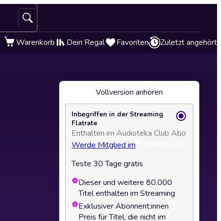
Warenkorb
Dein Regal
Favoriten
Zuletzt angehört
Vollversion anhören
Inbegriffen in der Streaming
Flatrate
Enthalten im Audioteka Club Abo
Werde Mitglied im
Teste 30 Tage gratis
Dieser und weitere 80.000
Titel enthalten im Streaming
Exklusiver Abonnent:innen
Preis für Titel, die nicht im