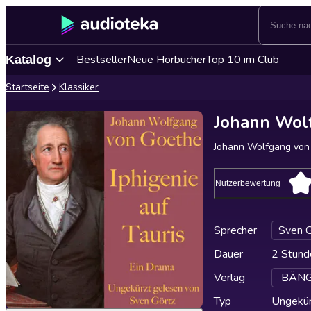
Bestseller
Neue Hörbücher
Top 10 im Club
Katalog
Startseite
Klassiker
Johann Wolf
Johann Wolfgang von
Nutzerbewertung
Sprecher
Sven G
Dauer
2 Stund
Verlag
BÄNG 
Typ
Ungekür