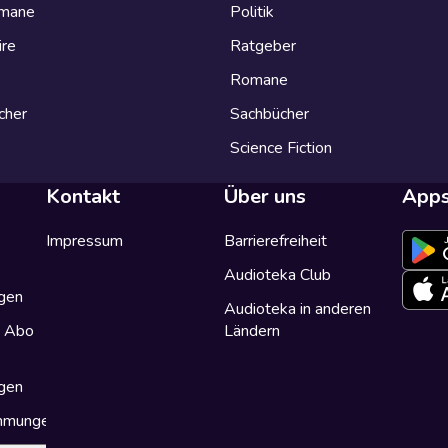
omane
Politik
ire
Ratgeber
Romane
cher
Sachbücher
Science Fiction
Kontakt
Über uns
App
Impressum
Barrierefreiheit
Audioteka Club
gen
Audioteka in anderen
a Abo
Ländern
gen
immungen