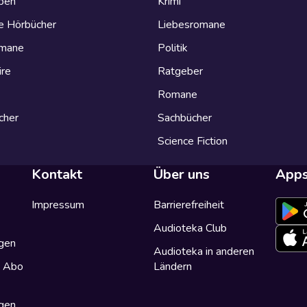
eben
Krimi
e Hörbücher
Liebesromane
omane
Politik
ire
Ratgeber
Romane
cher
Sachbücher
Science Fiction
Kontakt
Über uns
App
Impressum
Barrierefreiheit
Audioteka Club
gen
Audioteka in anderen
a Abo
Ländern
gen