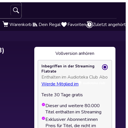
Warenkorb
Dein Regal
Favoriten
Zuletzt angehört
3)
Vollversion anhören
Inbegriffen in der Streaming
Flatrate
Enthalten im Audioteka Club Abo
Werde Mitglied im
Teste 30 Tage gratis
Dieser und weitere 80.000
Titel enthalten im Streaming
Exklusiver Abonnent:innen
Preis für Titel, die nicht im