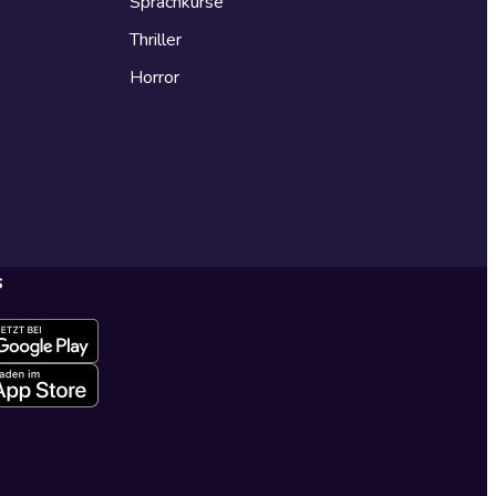
Sprachkurse
Thriller
Horror
s