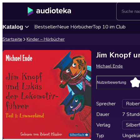
Bestseller
Neue Hörbücher
Top 10 im Club
Katalog
Startseite
Kinder – Hörbücher
Jim Knopf un
Michael Ende
Nutzerbewertung
Sprecher
Robert
Dauer
7 Stund
Verlag
Silber
Typ
Ungekür