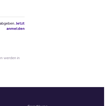
 abgeben.
Jetzt
anmelden
en werden in