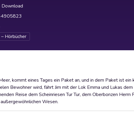
h Download
44905823
h
 – Hörbücher
Meer, kommt eines Tages ein Paket an, und in dem Paket ist ein k
 vielen Bewohner wird, fährt Jim mit der Lok Emma und Lukas dem
nnenden Reise dem Scheinriesen Tur Tur, dem Oberbonzen Herrn P
en außergewöhnlichen Wesen.