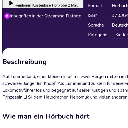
Format
Hörbuc
Reinhören
Kostenlose Hörprobe 2 Min.
ISBN
97838
Inbegriffen in der Streaming Flatrate
Sprache
Deutsc
Kategorie
Kinder
Beschreibung
Auf Lummerland, einer kleinen Insel mit zwei Bergen mitten im 
schwarzer Junge: Jim Knopf. Als Lummerland zu klein für seine
Lokomotivführer los und begegnet auf seiner lustigen und spa
Prinzessin Li Si, dem Halbdrachen Nepomuk und vielen ander
Wie man ein Hörbuch hört