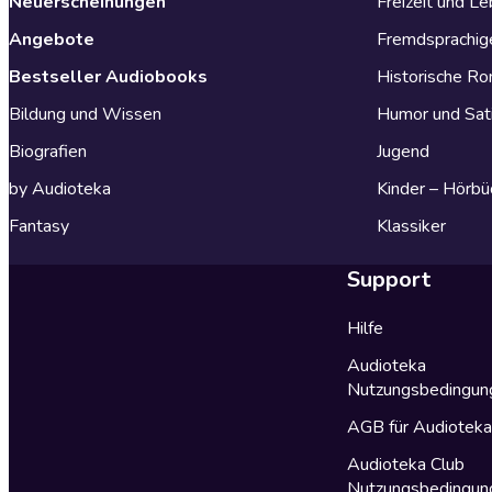
Neuerscheinungen
Freizeit und L
Angebote
Fremdsprachig
Bestseller Audiobooks
Historische R
Bildung und Wissen
Humor und Sat
Biografien
Jugend
by Audioteka
Kinder – Hörbü
Fantasy
Klassiker
Support
Hilfe
Audioteka
Nutzungsbedingun
AGB für Audiotek
Audioteka Club
Nutzungsbedingun