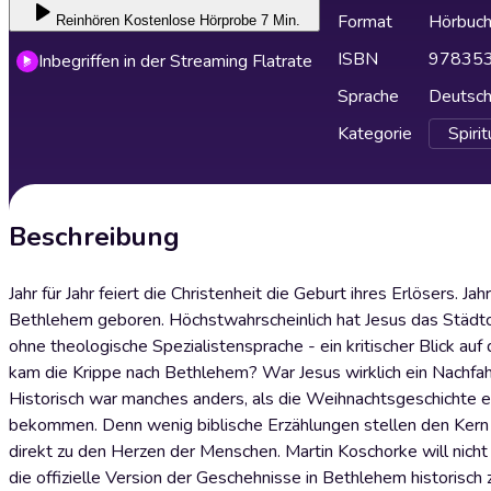
Format
Hörbuc
Reinhören
Kostenlose Hörprobe 7 Min.
ISBN
97835
Inbegriffen in der Streaming Flatrate
Sprache
Deutsc
Kategorie
Spirit
Beschreibung
Jahr für Jahr feiert die Christenheit die Geburt ihres Erlösers. Ja
Bethlehem geboren. Höchstwahrscheinlich hat Jesus das Städtc
ohne theologische Spezialistensprache - ein kritischer Blick a
kam die Krippe nach Bethlehem? War Jesus wirklich ein Nachfah
Historisch war manches anders, als die Weihnachtsgeschichte
bekommen. Denn wenig biblische Erzählungen stellen den Kern de
direkt zu den Herzen der Menschen. Martin Koschorke will nicht
die offizielle Version der Geschehnisse in Bethlehem historisch 