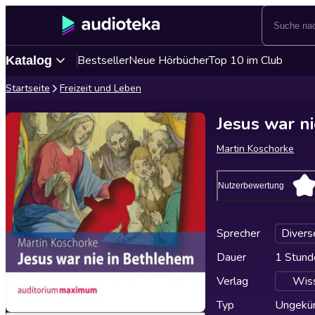
Bestseller
Neue Hörbücher
Top 10 im Club
Katalog
Startseite
Freizeit und Leben
Jesus war n
Martin Koschorke
Nutzerbewertung
Sprecher
Divers
Dauer
1 Stund
Verlag
Wiss
Typ
Ungekür