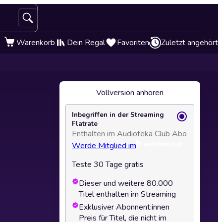
Warenkorb
Dein Regal
Favoriten
Zuletzt angehört
Vollversion anhören
Inbegriffen in der Streaming
Flatrate
Enthalten im Audioteka Club Abo
Werde Mitglied im
Teste 30 Tage gratis
Dieser und weitere 80.000
Titel enthalten im Streaming
Exklusiver Abonnent:innen
Preis für Titel, die nicht im