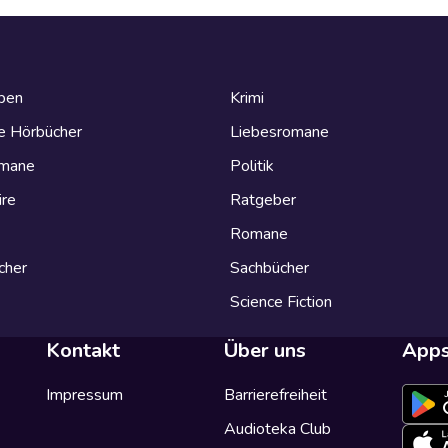
eben
Krimi
e Hörbücher
Liebesromane
omane
Politik
ire
Ratgeber
Romane
cher
Sachbücher
Science Fiction
Kontakt
Über uns
App
Impressum
Barrierefreiheit
Audioteka Club