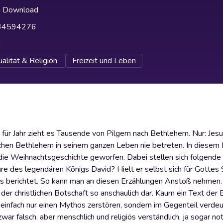
h Download
34594276
h
ualität & Religion
Freizeit und Leben
hr für Jahr zieht es Tausende von Pilgern nach Bethlehem. Nur: Jesus
hen Bethlehem in seinem ganzen Leben nie betreten. In diesem 
uf die Weihnachtsgeschichte geworfen. Dabei stellen sich folgend
re des legendären Königs David? Hielt er selbst sich für Gottes
 es berichtet. So kann man an diesen Erzählungen Anstoß nehme
r christlichen Botschaft so anschaulich dar. Kaum ein Text der B
 einfach nur einen Mythos zerstören, sondern im Gegenteil verdeu
zwar falsch, aber menschlich und religiös verständlich, ja sogar n