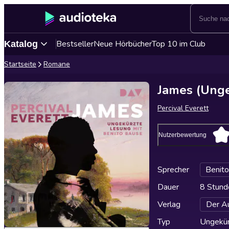
Bestseller
Neue Hörbücher
Top 10 im Club
Katalog
Startseite
Romane
James (Unge
Percival Everett
Nutzerbewertung
Sprecher
Benit
Dauer
8 Stund
Verlag
Der Au
Typ
Ungekür