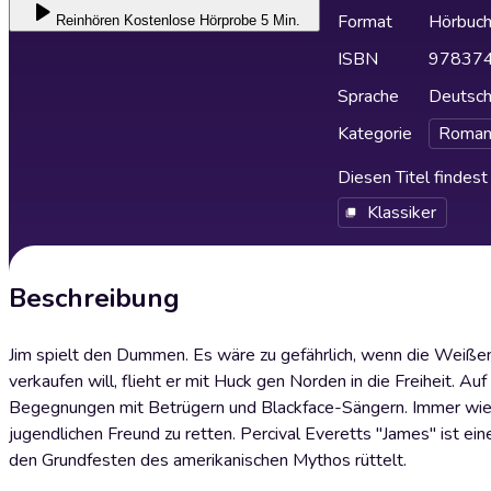
Format
Hörbuc
Reinhören
Kostenlose Hörprobe 5 Min.
ISBN
97837
Sprache
Deutsc
Kategorie
Roman
Diesen Titel findes
Klassiker
Beschreibung
Jim spielt den Dummen. Es wäre zu gefährlich, wenn die Weißen 
verkaufen will, flieht er mit Huck gen Norden in die Freiheit.
Begegnungen mit Betrügern und Blackface-Sängern. Immer wieder
jugendlichen Freund zu retten. Percival Everetts "James" ist ei
den Grundfesten des amerikanischen Mythos rüttelt.