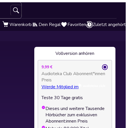
Warenkorb
Dein Regal
Favoriten
Zuletzt angehört
Vollversion anhören
9,99 €
Audioteka Club Abonnent*innen
Preis
Werde Mitglied im
Teste 30 Tage gratis
Dieses und weitere Tausende
Hörbücher zum exklusiven
Abonnent:innen Preis