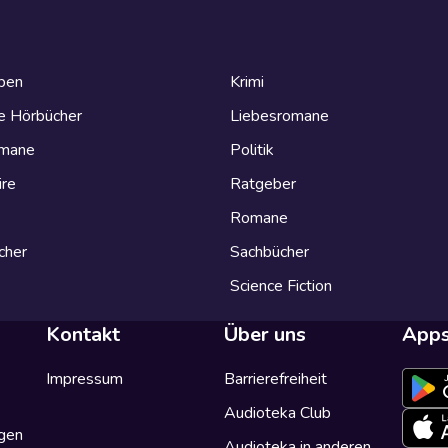
eben
Krimi
e Hörbücher
Liebesromane
omane
Politik
ire
Ratgeber
Romane
cher
Sachbücher
Science Fiction
Kontakt
Über uns
App
Impressum
Barrierefreiheit
Audioteka Club
gen
Audioteka in anderen