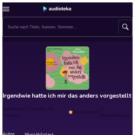
Irgendwie hatte ich mir das anders vorgestellt
Spieldauer
7 Stunden 32
(2
Bewertung
5
Minuten
Bewertungen)
Autor
Mhairi McFarlane