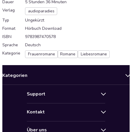
Dauer
5 Stunden 36 Minuten
Verlag
audioparadies
Typ
Ungekürzt
Format
Hörbuch Download
ISBN
9783987470578
Sprache
Deutsch
Kategorie
Frauenromane
Romane
Liebesromane
Kategorien
Neuerscheinungen
Support
Angebote
Hilfe
Bestseller Audiobooks
Kontakt
Audioteka Nutzungsbedingungen
Bildung und Wissen
Impressum
AGB für Audioteka Abo
Biografien
Über uns