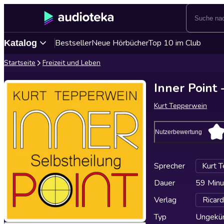
Bestseller
Neue Hörbücher
Top 10 im Club
Katalog
Startseite
Freizeit und Leben
Inner Point 
Kurt Tepperwein
Nutzerbewertung
Sprecher
Kurt 
Dauer
59 Minu
Verlag
Ricar
Typ
Ungekür