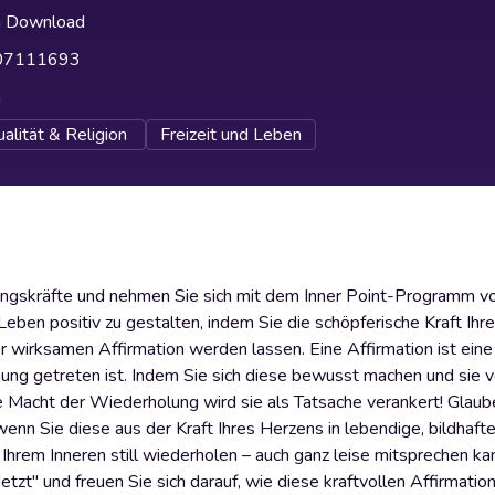
h Download
07111693
h
ualität & Religion
Freizeit und Leben
eilungskräfte und nehmen Sie sich mit dem Inner Point-Programm v
eben positiv zu gestalten, indem Sie die schöpferische Kraft Ihr
 wirksamen Affirmation werden lassen. Eine Affirmation ist eine
einung getreten ist. Indem Sie sich diese bewusst machen und sie v
die Macht der Wiederholung wird sie als Tatsache verankert! Glaub
enn Sie diese aus der Kraft Ihres Herzens in lebendige, bildhaft
 Ihrem Inneren still wiederholen – auch ganz leise mitsprechen k
tzt" und freuen Sie sich darauf, wie diese kraftvollen Affirmation