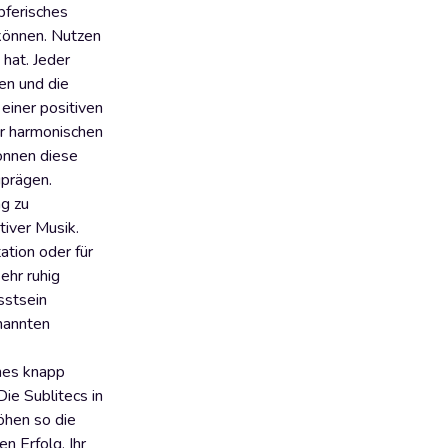
pferisches
 können. Nutzen
hat. Jeder
en und die
einer positiven
er harmonischen
önnen diese
uprägen.
g zu
tiver Musik.
ation oder für
ehr ruhig
sstsein
enannten
hes knapp
ie Sublitecs in
öhen so die
n Erfolg. Ihr