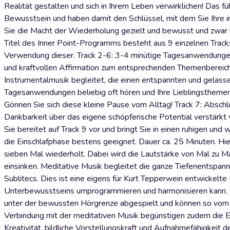
Realität gestalten und sich in Ihrem Leben verwirklichen! Das fü
Bewusstsein und haben damit den Schlüssel, mit dem Sie Ihre in
Sie die Macht der Wiederholung gezielt und bewusst und zwar bi
Titel des Inner Point-Programms besteht aus 9 einzelnen Tracks
Verwendung dieser. Track 2-6: 3-4 minütige Tagesanwendungen 
und kraftvollen Affirmation zum entsprechenden Themenbereich 
Instrumentalmusik begleitet, die einen entspannten und gelass
Tagesanwendungen beliebig oft hören und Ihre Lieblingsthemen d
Gönnen Sie sich diese kleine Pause vom Alltag! Track 7: Abs
Dankbarkeit über das eigene schöpferische Potential verstärkt 
Sie bereitet auf Track 9 vor und bringt Sie in einen ruhigen und
die Einschlafphase bestens geeignet. Dauer ca. 25 Minuten. Hi
sieben Mal wiederholt. Dabei wird die Lautstärke von Mal zu Ma
einsinken. Meditative Musik begleitet die ganze Tiefenentspan
Sublitecs. Dies ist eine eigens für Kurt Tepperwein entwickelte
Unterbewusstseins umprogrammieren und harmonisieren kann. 
unter der bewussten Hörgrenze abgespielt und können so vom Ver
Verbindung mit der meditativen Musik begünstigen zudem die 
Kreativität, bildliche Vorstellungskraft und Aufnahmefähigkeit d