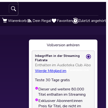
Warenkorb
Dein Regal
Favoriten
Zuletzt angehört
Vollversion anhören
Inbegriffen in der Streaming
Flatrate
Enthalten im Audioteka Club Abo
Werde Mitglied im
Teste 30 Tage gratis
Dieser und weitere 80.000
Titel enthalten im Streaming
Exklusiver Abonnent:innen
Preis für Titel, die nicht im