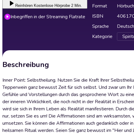
Format
Hörbuc
Reinhören
Kostenlose Hörprobe 2 Min.
ISBN
40617
Inbegriffen in der Streaming Flatrate
Sprache
Deutsc
Kategorie
Spirit
Beschreibung
Inner Point: Selbstheilung. Nutzen Sie die Kraft Ihrer Selbsth
Tepperwein ganz bewusst Zeit für sich selbst. Und zwar um Ihr L
Gefühle und Vorstellungen durch das gesprochene Wort zu einer
der inneren Wirklichkeit, die noch nicht in der Realität in Ersch
wird sie sich in Ihrem Leben als Realität manifestieren. Durch 
nur, setzen Sie es um! Die Affirmationen sind am wirksamsten, w
umsetzen. Sie können die Affirmationen auch gedanklich oder in
heilsamen Ritual werden. Seien Sie ganz bewusst im "Hier und Je