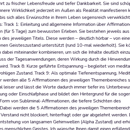
hrt zu frischer Lebensfreude und tiefer Dankbarkeit. Sie sind schö
nere Wirklichkeit jederzeit im Außen als Realität manifestieren
s sich alles Erwünschte in Ihrem Leben segensreich verwirklicht 
: Track 1: Einleitung und allgemeine Information über Affirmation
(für 5 Tage) zum bewussten Erleben. Sie bestehen jeweils aus 
des jeweiligen Titels. Diese werden – deutlich hörbar – von ein
enen Geisteszustand unterstützt (rund 10-mal wiederholt). Sie k
abei miteinander kombinieren, um sich die Inhalte deutlich einz
chluss der Tagesanwendungen, deren Wirkung durch die Hinwendun
wird. Track 8: Kurze geführte Entspannung – begleitet von medita
 wohligen Zustand. Track 9: Als optimale Tiefenentspannung, Medit
er werden alle 5 Affirmationen des jeweiligen Themenbereiches s
l leiser und lässt die Worte dadurch immer tiefer ins Unterbewu
nung oder Einschlafphase und bildet den Hintergrund für die sog
 Form von Subliminal-Affirmationen, die tiefere Schichten des
Dabei werden die 5 Affirmationen des jeweiligen Themenbereic
stand nicht blockiert, hinterfragt oder gar abgelehnt werden. D
Entstehung von langsamen Gehirnwellen (Alpha Zustand) und erh
es menschlichen Geistes. Ich wünsche Ihnen damit einen erfüllende