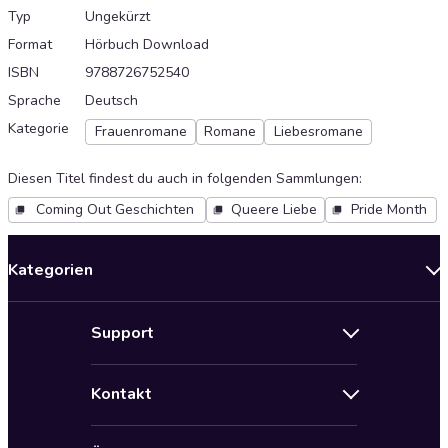
Typ
Ungekürzt
Format
Hörbuch Download
ISBN
9788726752540
Sprache
Deutsch
Kategorie
Frauenromane
Romane
Liebesromane
Diesen Titel findest du auch in folgenden Sammlungen
:
Coming Out Geschichten
Queere Liebe
Pride Month
Kategorien
Neuerscheinungen
Support
Angebote
Hilfe
Bestseller Audiobooks
Kontakt
Audioteka Nutzungsbedingungen
Bildung und Wissen
Impressum
AGB für Audioteka Abo