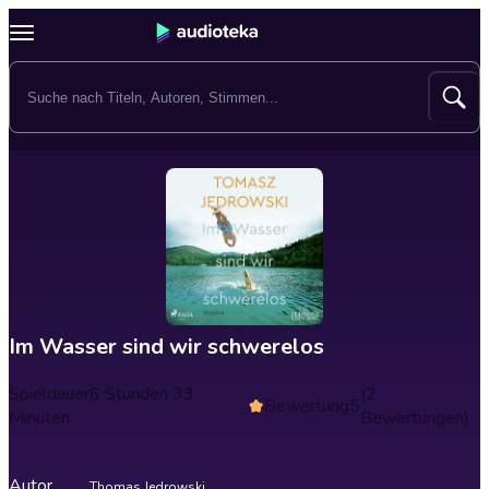
Im Wasser sind wir schwerelos
Spieldauer
6 Stunden 33
(2
Bewertung
5
Minuten
Bewertungen)
Autor
Thomas Jedrowski