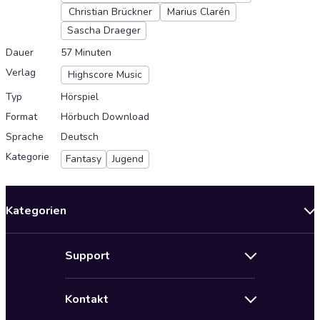
Christian Brückner
Marius Clarén
Sascha Draeger
Dauer
57 Minuten
Verlag
Highscore Music
Typ
Hörspiel
Format
Hörbuch Download
Sprache
Deutsch
Kategorie
Fantasy
Jugend
Kategorien
Neuerscheinungen
Support
Angebote
Hilfe
Bestseller Audiobooks
Kontakt
Audioteka Nutzungsbedingungen
Bildung und Wissen