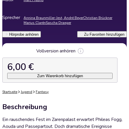
Marc Freund
Sprecher
Annina Braunmiller-Jest, André Beyer
Christian Brückner
Marius Clarén
Sascha Draeger
Hörprobe anhören
Zu Favoriten hinzufügen
Vollversion anhören
6,00 €
Zum Warenkorb hinzufügen
Startseite
Jugend
Fantasy
Beschreibung
Ein rauschendes Fest im Zarenpalast erwartet Phileas Fogg,
Aouda und Passepartout. Doch dramatische Ereignisse