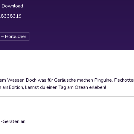
h Download
28338319
h
 – Hörbücher
s dem Wasser. Doch was für Geräusche machen Pinguine, Fischott
 arsEdition, kannst du einen Tag am Ozean erleben!
S-Geräten an