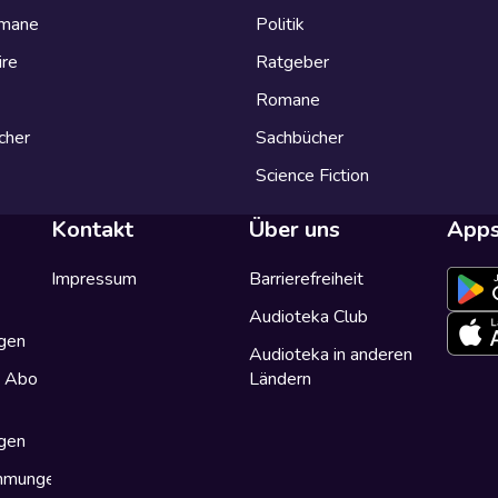
omane
Politik
ire
Ratgeber
Romane
cher
Sachbücher
Science Fiction
Kontakt
Über uns
App
Impressum
Barrierefreiheit
Audioteka Club
gen
Audioteka in anderen
a Abo
Ländern
gen
immungen