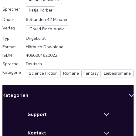
Sprecher
Katja Körber
Dauer
9 Stunden 42 Minuten
Verlag
Gould Finch Audio
Typ
Ungekürzt
Format
Hörbuch Download
ISBN
4066004620022
Sprache
Deutsch
Kategorie
Science Fiction
Romane
Fantasy
Liebesromane
Kategorien
Neuerscheinungen
Support
Angebote
Hilfe
Bestseller Audiobooks
Kontakt