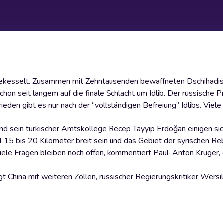
 eingekesselt. Zusammen mit Zehntausenden bewaffneten Dschihadi
n seit langem auf die finale Schlacht um Idlib. Der russische P
ieden gibt es nur nach der “vollständigen Befreiung” Idlibs. Viele
 sein türkischer Amtskollege Recep Tayyip Erdoğan einigen sich
oll 15 bis 20 Kilometer breit sein und das Gebiet der syrischen Re
iele Fragen bleiben noch offen, kommentiert Paul-Anton Krüger,
 China mit weiteren Zöllen, russischer Regierungskritiker Wers