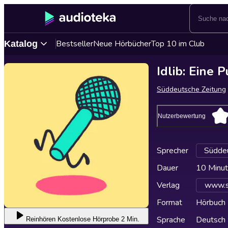
Bestseller
Neue Hörbücher
Top 10 im Club
Katalog
Idlib: Eine 
Süddeutsche Zeitung
Nutzerbewertung
Sprecher
Süddeu
Dauer
10 Minu
Verlag
www.s
Format
Hörbuch
Sprache
Deutsch
Reinhören
Kostenlose Hörprobe 2 Min.