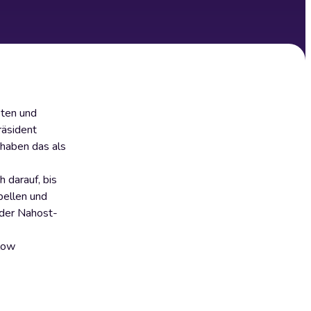
sten und
räsident
 haben das als
 darauf, bis
bellen und
 der Nahost-
ilow