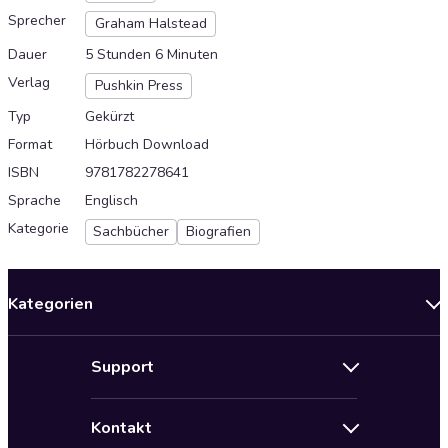
Sprecher
Graham Halstead
Dauer
5 Stunden 6 Minuten
Verlag
Pushkin Press
Typ
Gekürzt
Format
Hörbuch Download
ISBN
9781782278641
Sprache
Englisch
Kategorie
Sachbücher
Biografien
Kategorien
Neuerscheinungen
Support
Angebote
Hilfe
Bestseller Audiobooks
Kontakt
Audioteka Nutzungsbedingungen