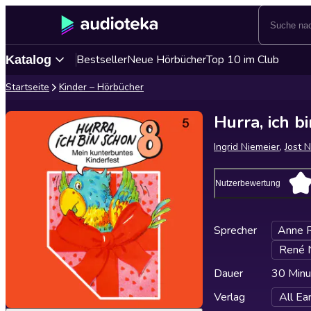
Bestseller
Neue Hörbücher
Top 10 im Club
Katalog
Startseite
Kinder – Hörbücher
Hurra, ich b
Ingrid Niemeier
,
Jost 
Nutzerbewertung
Sprecher
Anne 
René 
Dauer
30 Minu
Verlag
All E