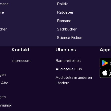
omane
Politik
ire
Ratgeber
Romane
cher
Sachbücher
Science Fiction
Kontakt
Über uns
App
Impressum
Barrierefreiheit
Audioteka Club
gen
Audioteka in anderen
a Abo
Ländern
gen
immungen