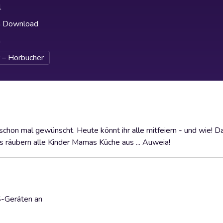
l
h Download
h
 – Hörbücher
chon mal gewünscht. Heute könnt ihr alle mitfeiern - und wie! Da
s räubern alle Kinder Mamas Küche aus ... Auweia!
S-Geräten an