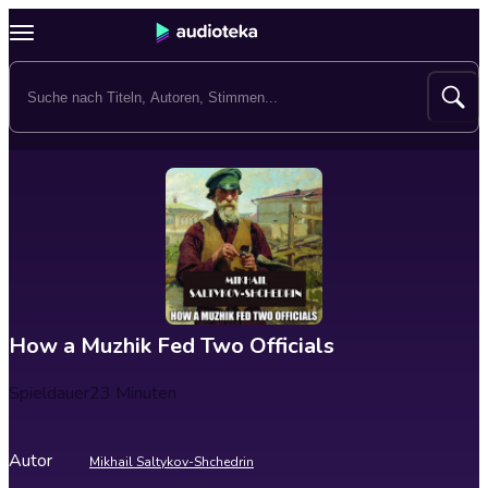
How a Muzhik Fed Two Officials
Spieldauer
23 Minuten
Autor
Mikhail Saltykov-Shchedrin