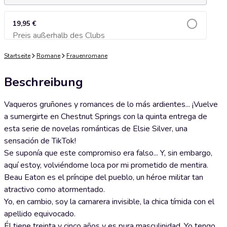
19,95 €
Preis außerhalb des Clubs
Zum Warenkorb hinzufügen
Startseite
Romane
Frauenromane
Beschreibung
Vaqueros gruñones y romances de lo más ardientes... ¡Vuelve
a sumergirte en Chestnut Springs con la quinta entrega de
esta serie de novelas románticas de Elsie Silver, una
sensación de TikTok!
Se suponía que este compromiso era falso... Y, sin embargo,
aquí estoy, volviéndome loca por mi prometido de mentira.
Beau Eaton es el príncipe del pueblo, un héroe militar tan
atractivo como atormentado.
Yo, en cambio, soy la camarera invisible, la chica tímida con el
apellido equivocado.
Él tiene treinta y cinco años y es pura masculinidad. Yo tengo