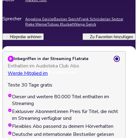
Markus Topf
Sprecher
Angelina Geisler
Bastian Sierich
Frank Schröder
Jan Spitzer
Rieke Werner
Tobias Kluckert
Wanja Gerick
Hörprobe anhören
Zu Favoriten hinzufügen
Inbegriffen in der Streaming Flatrate
Enthalten im Audioteka Club Abo
Werde Mitglied im
Teste 30 Tage gratis
Dieser und weitere 80.000 Titel enthalten im
Streaming
Exklusiver Abonnent:innen Preis für Titel, die nicht
im Streaming verfügbar sind
Flexibles Abo passend zu deinem Hörverhalten
Deutsche und internationale Bestseller gelesen