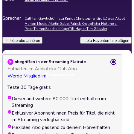
Aikaterini Maria Schlösser
Sprecher
Cathlen Gawlich
Christa Krings
Christopher Groß
Derya Akyol
Marion Musiol
Martin Sabel
Patrick Kropp
Peter Nottmeier
Peter Thimm
Sascha Krüger
Till Hagen
Tim Gössler
Hörprobe anhören
Zu Favoriten hinzufügen
Inbegriffen in der Streaming Flatrate
Enthalten im Audioteka Club Abo
Werde Mitglied im
Teste 30 Tage gratis
Dieser und weitere 80.000 Titel enthalten im
Streaming
Exklusiver Abonnent:innen Preis für Titel, die nicht
im Streaming verfügbar sind
Flexibles Abo passend zu deinem Hörverhalten