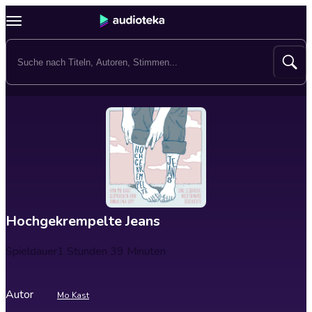
Hochgekrempelte Jeans
Spieldauer
1 Stunden 39 Minuten
Autor
Mo Kast