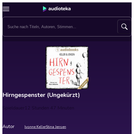
Hirngespenster (Ungekürzt)
Spieldauer
12 Stunden 47 Minuten
Autor
Ivonne Keller
Stina Jensen