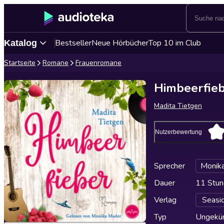
Bestseller
Neue Hörbücher
Top 10 im Club
Katalog
Startseite
Romane
Frauenromane
Himbeerfie
Madita Tietgen
Nutzerbewertung
Sprecher
Monik
Dauer
11 Stun
Verlag
Seasi
Typ
Ungekür