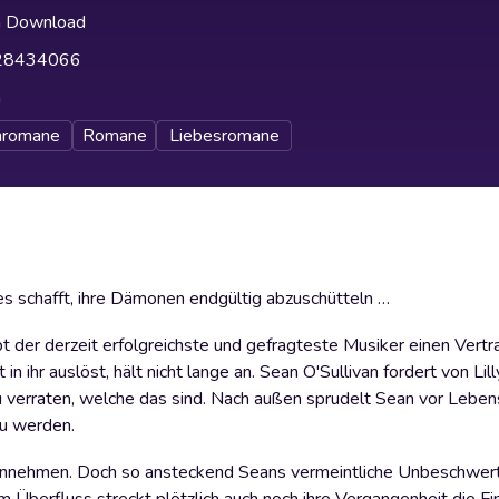
h Download
28434066
h
nromane
Romane
Liebesromane
es schafft, ihre Dämonen endgültig abzuschütteln …
t der derzeit erfolgreichste und gefragteste Musiker einen Vertra
in ihr auslöst, hält nicht lange an. Sean O'Sullivan fordert von Li
 zu verraten, welche das sind. Nach außen sprudelt Sean vor Leben
zu werden.
 annehmen. Doch so ansteckend Seans vermeintliche Unbeschwerth