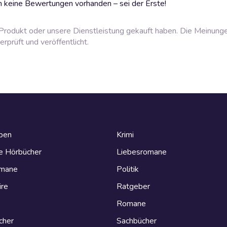
 keine Bewertungen vorhanden – sei der Erste!
rodukt oder unsere Dienstleistung gekauft haben. Die Meinung
prüft und veröffentlicht.
eben
Krimi
e Hörbücher
Liebesromane
omane
Politik
ire
Ratgeber
Romane
cher
Sachbücher