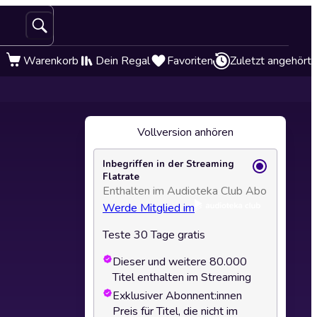
Warenkorb
Dein Regal
Favoriten
Zuletzt angehört
Vollversion anhören
Inbegriffen in der Streaming
Flatrate
Enthalten im Audioteka Club Abo
Werde Mitglied im
Teste 30 Tage gratis
Dieser und weitere 80.000
Titel enthalten im Streaming
Exklusiver Abonnent:innen
Preis für Titel, die nicht im