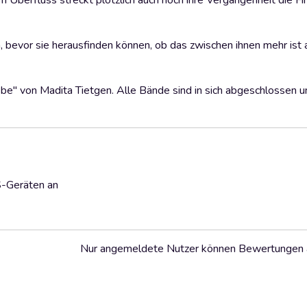
llem Überfluss streckt plötzlich auch noch ihre Vergangenheit die Fi
 bevor sie herausfinden können, ob das zwischen ihnen mehr ist a
iebe" von Madita Tietgen. Alle Bände sind in sich abgeschlossen 
S-Geräten an
Nur angemeldete Nutzer können Bewertungen