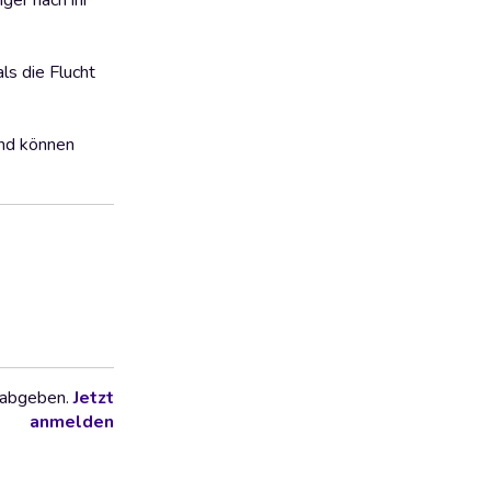
nger nach ihr
ls die Flucht
und können
 abgeben.
Jetzt
anmelden