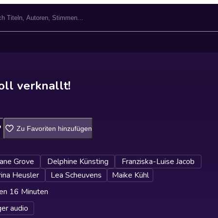
oll verknallt!
Zu Favoriten hinzufügen
iane Grove
Delphine Künsting
Franziska-Luise Jacob
ina Heusler
Lea Scheuvens
Maike Kühl
en 16 Minuten
er audio