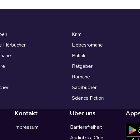
eben
Krimi
e Hörbücher
Liebesromane
omane
Politik
ire
Ratgeber
Romane
cher
Sachbücher
Science Fiction
Kontakt
Über uns
App
Impressum
Barrierefreiheit
Audioteka Club