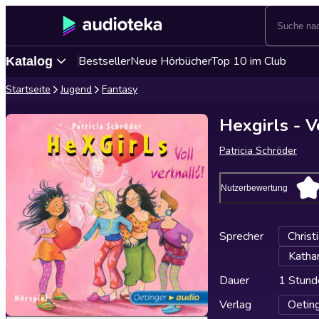
Bestseller
Neue Hörbücher
Top 10 im Club
Katalog
Startseite
Jugend
Fantasy
Hexgirls - V
Patricia Schröder
Nutzerbewertung
Sprecher
Christ
Kathar
Dauer
1 Stund
Verlag
Oeting