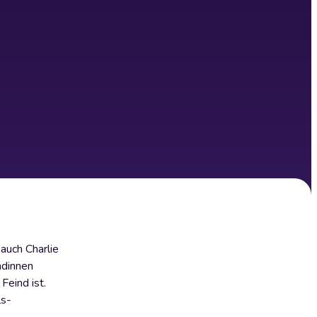
auch Charlie
ndinnen
Feind ist.
ls-