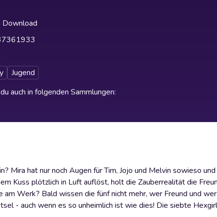
h Download
37361933
h
y
Jugend
t du auch in folgenden Sammlungen
:
in? Mira hat nur noch Augen für Tim, Jojo und Melvin sowieso und 
m Kuss plötzlich in Luft auflöst, holt die Zauberrealität die Freu
hte am Werk? Bald wissen die fünf nicht mehr, wer Freund und wer 
l - auch wenn es so unheimlich ist wie dies! Die siebte Hexgir