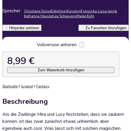
Sprecher
Christiane Grove
Delphine Künsting
Franziska-Luise Jacob
Katharina Heusler
Lea Scheuvens
Maike Kühl
Hörprobe anhören
Zu Favoriten hinzufügen
Vollversion anhören
8,99 €
Zum Warenkorb hinzufügen
Startseite
Jugend
Fantasy
Beschreibung
Als die Zwillinge Mira und Lucy feststellen, dass sie zaubern
können, ist das zwar zunächst etwas unheimlich, aber
irgendwie auch cool. Was lässt sich mit solchen magischen