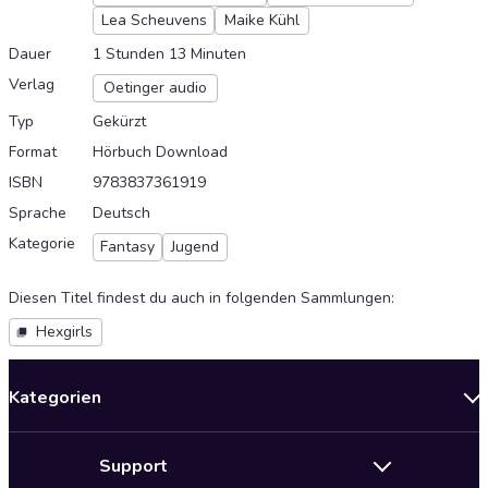
Lea Scheuvens
Maike Kühl
Dauer
1 Stunden 13 Minuten
Verlag
Oetinger audio
Typ
Gekürzt
Format
Hörbuch Download
ISBN
9783837361919
Sprache
Deutsch
Kategorie
Fantasy
Jugend
Diesen Titel findest du auch in folgenden Sammlungen
:
Hexgirls
Kategorien
Neuerscheinungen
Support
Angebote