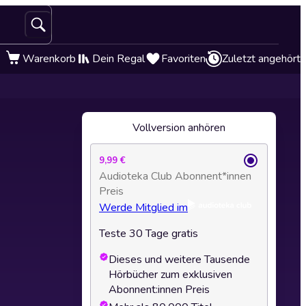
Warenkorb
Dein Regal
Favoriten
Zuletzt angehört
Vollversion anhören
9,99 €
Audioteka Club Abonnent*innen
Preis
Werde Mitglied im
Teste 30 Tage gratis
Dieses und weitere Tausende
Hörbücher zum exklusiven
Abonnent:innen Preis