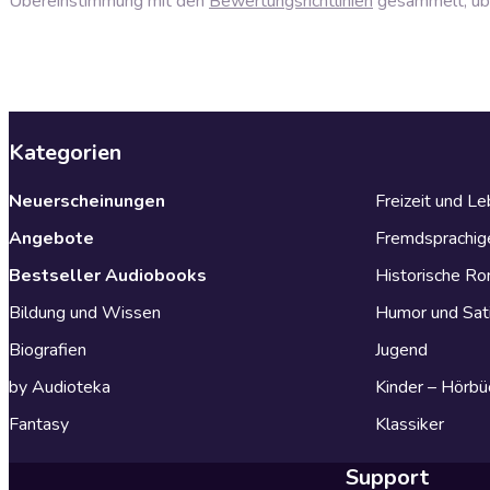
Übereinstimmung mit den
Bewertungsrichtlinien
gesammelt, über
Kategorien
Neuerscheinungen
Freizeit und L
Angebote
Fremdsprachig
Bestseller Audiobooks
Historische R
Bildung und Wissen
Humor und Sat
Biografien
Jugend
by Audioteka
Kinder – Hörbü
Fantasy
Klassiker
Support