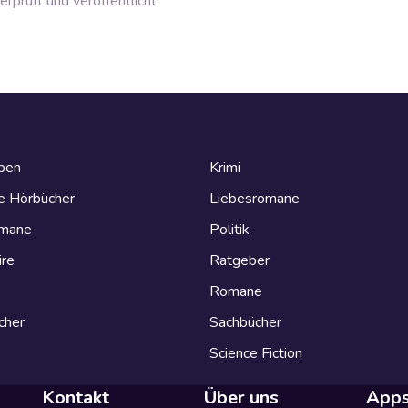
prüft und veröffentlicht.
eben
Krimi
e Hörbücher
Liebesromane
omane
Politik
ire
Ratgeber
Romane
cher
Sachbücher
Science Fiction
Kontakt
Über uns
App