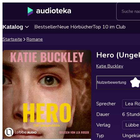
Bestseller
Neue Hörbücher
Top 10 im Club
Katalog
Startseite
Romane
Hero (Ungek
Katie Buckley
Nutzerbewertung
Sprecher
Lea Ro
Dauer
6 Stund
Verlag
Lübbe
Typ
Ungekür