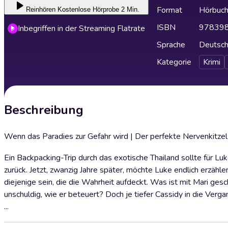
Format
Hörbuc
Reinhören
Kostenlose Hörprobe 2 Min.
ISBN
97839
Inbegriffen in der Streaming Flatrate
Sprache
Deutsc
Kategorie
Krimi
Beschreibung
Wenn das Paradies zur Gefahr wird | Der perfekte Nervenkitzel 
Ein Backpacking-Trip durch das exotische Thailand sollte für L
zurück. Jetzt, zwanzig Jahre später, möchte Luke endlich erzähl
diejenige sein, die die Wahrheit aufdeckt. Was ist mit Mari ges
unschuldig, wie er beteuert? Doch je tiefer Cassidy in die Verga
...