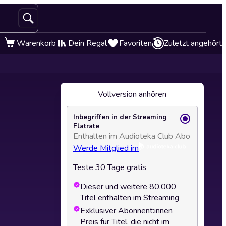
Warenkorb
Dein Regal
Favoriten
Zuletzt angehört
Vollversion anhören
Inbegriffen in der Streaming
Flatrate
Enthalten im Audioteka Club Abo
Werde Mitglied im
Teste 30 Tage gratis
Dieser und weitere 80.000
Titel enthalten im Streaming
Exklusiver Abonnent:innen
Preis für Titel, die nicht im