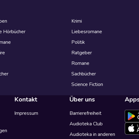
eben
Krimi
e Hörbücher
Liebesromane
omane
Politik
ire
Ratgeber
Romane
cher
Sachbücher
Science Fiction
Kontakt
Über uns
App
Impressum
Barrierefreiheit
Audioteka Club
gen
Audioteka in anderen