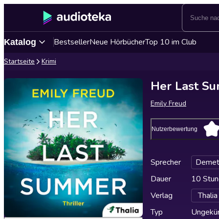
Bestseller
Neue Hörbücher
Top 10 im Club
Katalog
Startseite
Krimi
Her Last S
Emily Freud
Nutzerbewertung
Sprecher
Demet
Dauer
10 Stun
Verlag
Thali
Typ
Ungekür