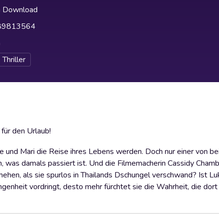
h Download
89813564
h
Thriller
für den Urlaub!
uke und Mari die Reise ihres Lebens werden. Doch nur einer von b
en, was damals passiert ist. Und die Filmemacherin Cassidy Chamb
chehen, als sie spurlos in Thailands Dschungel verschwand? Ist Lu
ngenheit vordringt, desto mehr fürchtet sie die Wahrheit, die dort