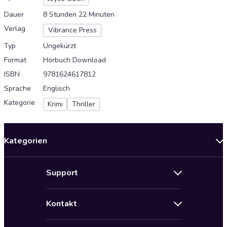
Dauer
8 Stunden 22 Minuten
Verlag
Vibrance Press
Typ
Ungekürzt
Format
Hörbuch Download
ISBN
9781624617812
Sprache
Englisch
Kategorie
Krimi
Thriller
Kategorien
Neuerscheinungen
Support
Angebote
Hilfe
Bestseller Audiobooks
Kontakt
Audioteka Nutzungsbedingungen
Bildung und Wissen
Impressum