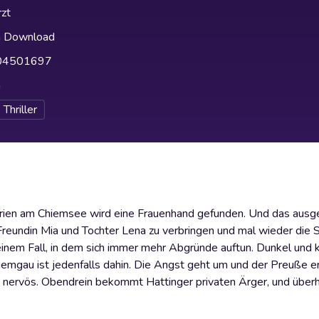
zt
h Download
04501697
h
Thriller
n Prien am Chiemsee wird eine Frauenhand gefunden. Und das aus
 Freundin Mia und Tochter Lena zu verbringen und mal wieder die 
einem Fall, in dem sich immer mehr Abgründe auftun. Dunkel und k
gau ist jedenfalls dahin. Die Angst geht um und der Preuße erg
e nervös. Obendrein bekommt Hattinger privaten Ärger, und über