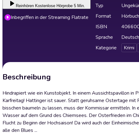
Typ
Ungekür
Reinhören
Kostenlose Hörprobe 5 Min.
Format
Hörbuc
Inbegriffen in der Streaming Flatrate
ISBN
40660
Sprache
Deutsc
Kategorie
Krimi
Beschreibung
Hindrapiert wie ein Kunstobjekt. In einem Aussichtspavillon i
Karfreitag! Hattinger ist sauer. Statt geruhsame Ostertage mit
bisschen baumeln zu lassen, muss der Kommissar ermitteln. In 
Wasser auf dem Grund des Chiemsees. Der Osterfrieden im Chiem
Flucht zu Beginn der Hochsaison! Da wird auch der Einheimisch
alle den Blues ...