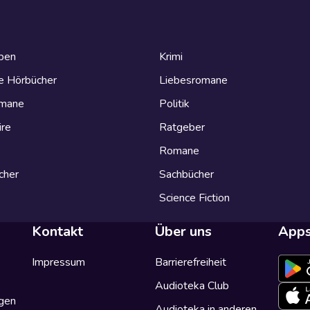
eben
Krimi
e Hörbücher
Liebesromane
omane
Politik
ire
Ratgeber
Romane
cher
Sachbücher
Science Fiction
Kontakt
Über uns
App
Impressum
Barrierefreiheit
Audioteka Club
gen
Audioteka in anderen