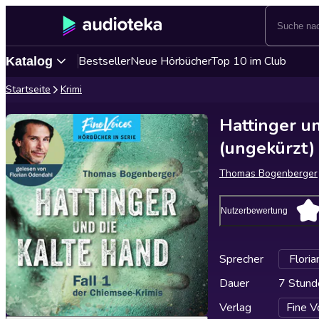
Bestseller
Neue Hörbücher
Top 10 im Club
Katalog
Startseite
Krimi
Hattinger un
(ungekürzt)
Thomas Bogenberger
Nutzerbewertung
Sprecher
Flori
Dauer
7 Stund
Verlag
Fine V