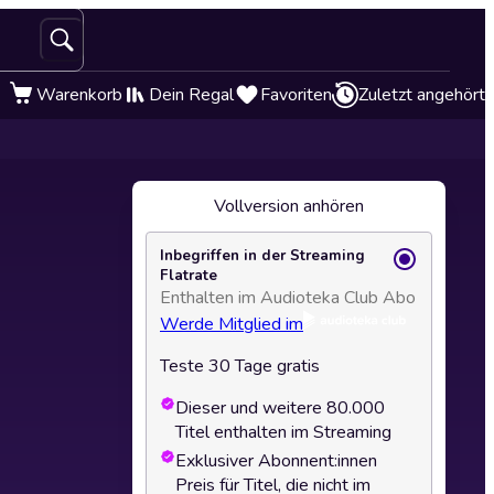
Warenkorb
Dein Regal
Favoriten
Zuletzt angehört
Vollversion anhören
Inbegriffen in der Streaming
Flatrate
Enthalten im Audioteka Club Abo
Werde Mitglied im
Teste 30 Tage gratis
Dieser und weitere 80.000
Titel enthalten im Streaming
Exklusiver Abonnent:innen
Preis für Titel, die nicht im