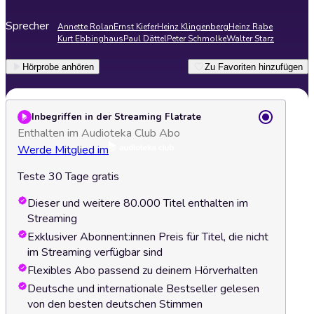
Sprecher
Annette Rolan
Ernst Kiefer
Heinz Klingenberg
Heinz Rabe
Kurt Ebbinghaus
Paul Dättel
Peter Schmolke
Walter Starz
Hörprobe anhören
Zu Favoriten hinzufügen
Inbegriffen in der Streaming Flatrate
Enthalten im Audioteka Club Abo
Werde Mitglied im
Teste 30 Tage gratis
Dieser und weitere 80.000 Titel enthalten im
Streaming
Exklusiver Abonnent:innen Preis für Titel, die nicht
im Streaming verfügbar sind
Flexibles Abo passend zu deinem Hörverhalten
Deutsche und internationale Bestseller gelesen
von den besten deutschen Stimmen