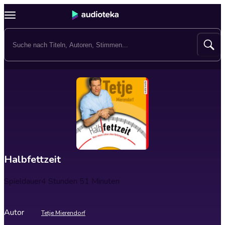
Halbfettzeit
Spieldauer
4 Stunden 51 Minuten
Autor
Tetje Mierendorf