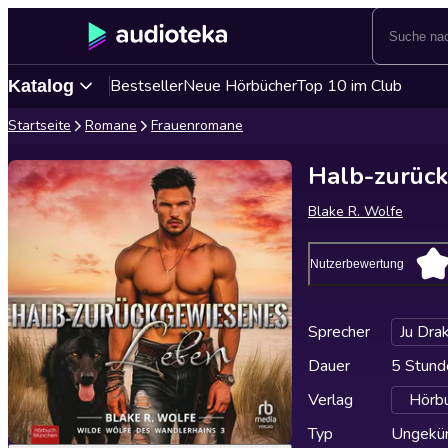
Bestseller
Neue Hörbücher
Top 10 im Club
Katalog
Startseite
Romane
Frauenromane
Halb-zurüc
Blake R. Wolfe
Nutzerbewertung
Sprecher
Ju Dra
Dauer
5 Stund
Verlag
Hörb
Typ
Ungekür