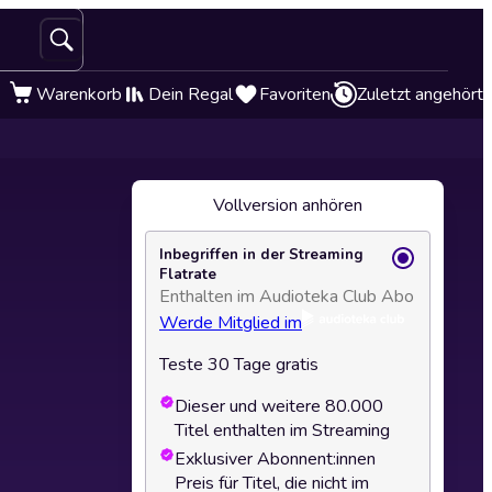
Warenkorb
Dein Regal
Favoriten
Zuletzt angehört
Vollversion anhören
Inbegriffen in der Streaming
Flatrate
Enthalten im Audioteka Club Abo
Werde Mitglied im
Teste 30 Tage gratis
Dieser und weitere 80.000
Titel enthalten im Streaming
Exklusiver Abonnent:innen
Preis für Titel, die nicht im