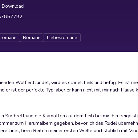
h Download
87857782
h
nromane
Romane
Liebesromane
nden Wolf entzündet, wird es schnell heiß und heftig. Es ist mei
d er ist der perfekte Typ, aber er kann nicht mit mir nach Hause
mein Surfbrett und die Klamotten auf dem Leib bei mir. Ein freigeis
n Sommer zum Herumalbern gegeben, bevor ich das Rudel übernehm
t gerechnet, beim Reiten meiner ersten Welle buchstäblich mit Vin