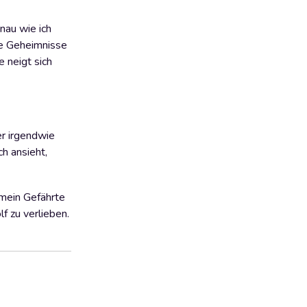
nau wie ich
ne Geheimnisse
e neigt sich
er irgendwie
h ansieht,
r mein Gefährte
lf zu verlieben.