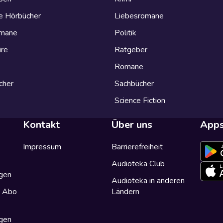
e Hörbücher
Liebesromane
omane
Politik
ire
Ratgeber
Romane
cher
Sachbücher
Science Fiction
Kontakt
Über uns
App
Impressum
Barrierefreiheit
Audioteka Club
gen
Audioteka in anderen
a Abo
Ländern
gen