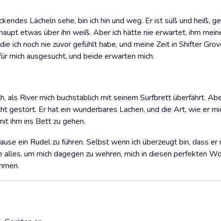
kendes Lächeln sehe, bin ich hin und weg. Er ist süß und heiß, ge
haupt etwas über ihn weiß. Aber ich hätte nie erwartet, ihm mei
die ich noch nie zuvor gefühlt habe, und meine Zeit in Shifter Grov
für mich ausgesucht, und beide erwarten mich.
 als River mich buchstäblich mit seinem Surfbrett überfährt. Ab
t gestört. Er hat ein wunderbares Lachen, und die Art, wie er mic
mit ihm ins Bett zu gehen.
zu Hause ein Rudel zu führen. Selbst wenn ich überzeugt bin, dass e
 tue alles, um mich dagegen zu wehren, mich in diesen perfekten Wo
ehmen.