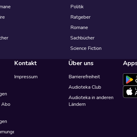
omane
Politik
ire
Ratgeber
Romane
cher
Sachbücher
Science Fiction
Kontakt
Über uns
App
Impressum
Barrierefreiheit
Audioteka Club
gen
Audioteka in anderen
a Abo
Ländern
gen
immungen