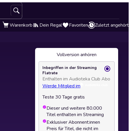
Warenkorb
Dein Regal
Favoriten
Zuletzt angehört
Vollversion anhören
Inbegriffen in der Streaming
Flatrate
Enthalten im Audioteka Club Abo
Werde Mitglied im
Teste 30 Tage gratis
Dieser und weitere 80.000
Titel enthalten im Streaming
Exklusiver Abonnent:innen
Preis für Titel, die nicht im