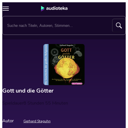
Gott und die Götter
Spieldauer
8 Stunden 55 Minuten
Autor
Gerhard Staguhn