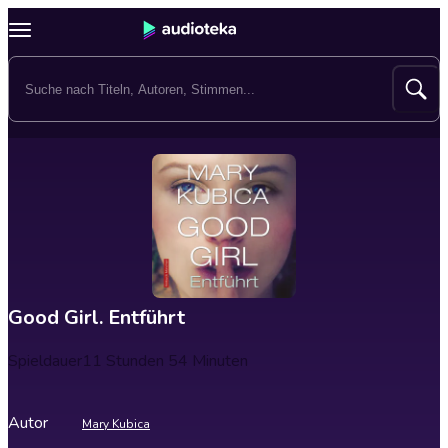
Good Girl. Entführt
Spieldauer
11 Stunden 54 Minuten
Autor
Mary Kubica