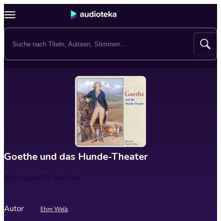
Goethe und das Hunde-Theater
Spieldauer
36 Minuten
Autor
Ehm Welk