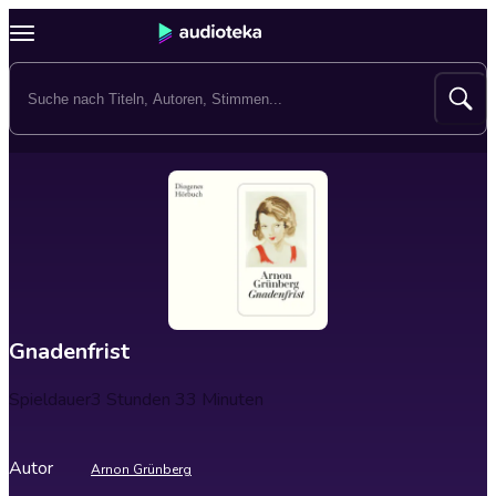
Gnadenfrist
Spieldauer
3 Stunden 33 Minuten
Autor
Arnon Grünberg