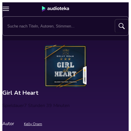
Girl At Heart
Spieldauer
7 Stunden 39 Minuten
Autor
Kelly Oram