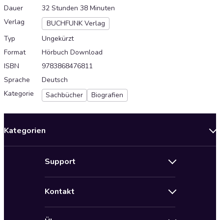
Dauer
32 Stunden 38 Minuten
Verlag
BUCHFUNK Verlag
Typ
Ungekürzt
Format
Hörbuch Download
ISBN
9783868476811
Sprache
Deutsch
Kategorie
Sachbücher
Biografien
Kategorien
Neuerscheinungen
Support
Angebote
Hilfe
Bestseller Audiobooks
Kontakt
Audioteka Nutzungsbedingungen
Bildung und Wissen
Impressum
AGB für Audioteka Abo
Biografien