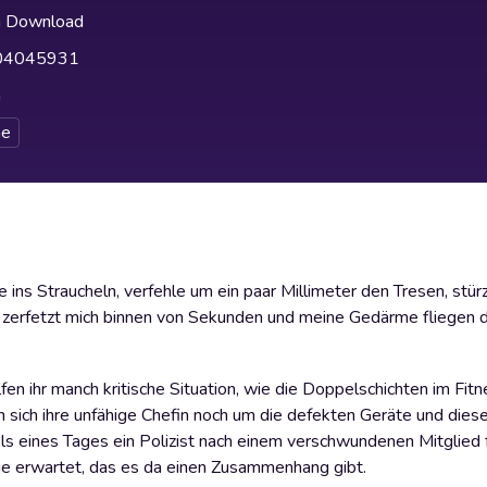
h Download
04045931
h
e
 ins Straucheln, verfehle um ein paar Millimeter den Tresen, st
Es zerfetzt mich binnen von Sekunden und meine Gedärme fliegen 
fen ihr manch kritische Situation, wie die Doppelschichten im Fit
 sich ihre unfähige Chefin noch um die defekten Geräte und die
s eines Tages ein Polizist nach einem verschwundenen Mitglied f
 nie erwartet, das es da einen Zusammenhang gibt.