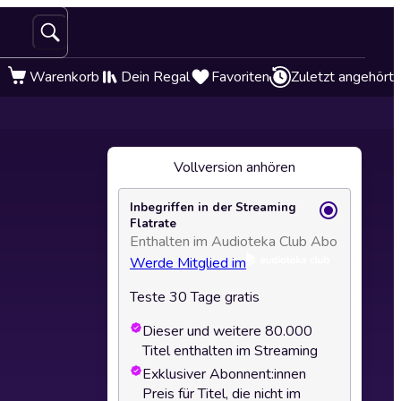
Warenkorb
Dein Regal
Favoriten
Zuletzt angehört
Vollversion anhören
Inbegriffen in der Streaming
Flatrate
Enthalten im Audioteka Club Abo
Werde Mitglied im
Teste 30 Tage gratis
Dieser und weitere 80.000
Titel enthalten im Streaming
Exklusiver Abonnent:innen
Preis für Titel, die nicht im