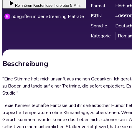
Format
Hörbuc
Reinhören
Kostenlose Hörprobe 5 Min.
ISBN
40660
Inbegriffen in der Streaming Flatrate
Sprache
Deutsc
Kategorie
Roman
Beschreibung
"Eine Stimme holt mich unsanft aus meinen Gedanken. Ich gerate
zu Boden und lande auf einer Tretmine, die sofort explodiert. 
Studio."
Lexie Kerners lebhafte Fantasie und ihr sarkastischer Humor hel
tropische Temperaturen ohne Klimaanlage, zu überstehen. Wenn
Geruch kümmern würde, könnte das Leben nicht schöner sein. Al
selbst von einem unheimlichen Stalker verfolgt wird, hätte sie