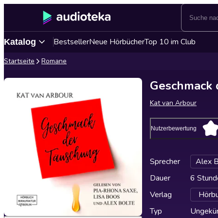
Bestseller
Neue Hörbücher
Top 10 im Club
Katalog
Startseite
Romane
Geschmack 
Kat van Arbour
Nutzerbewertung
Sprecher
Alex B
Dauer
6 Stund
Verlag
Hörbu
Typ
Ungekür