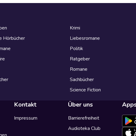
eben
Krimi
e Hörbücher
Liebesromane
omane
Politik
ire
Ratgeber
Romane
cher
Sachbücher
Science Fiction
Kontakt
Über uns
App
Impressum
Barrierefreiheit
Audioteka Club
gen