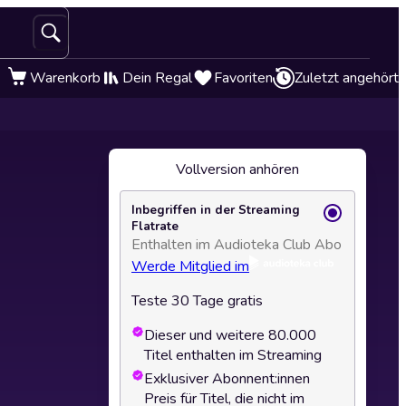
Warenkorb
Dein Regal
Favoriten
Zuletzt angehört
Vollversion anhören
Inbegriffen in der Streaming
Flatrate
Enthalten im Audioteka Club Abo
Werde Mitglied im
Teste 30 Tage gratis
Dieser und weitere 80.000
Titel enthalten im Streaming
Exklusiver Abonnent:innen
Preis für Titel, die nicht im