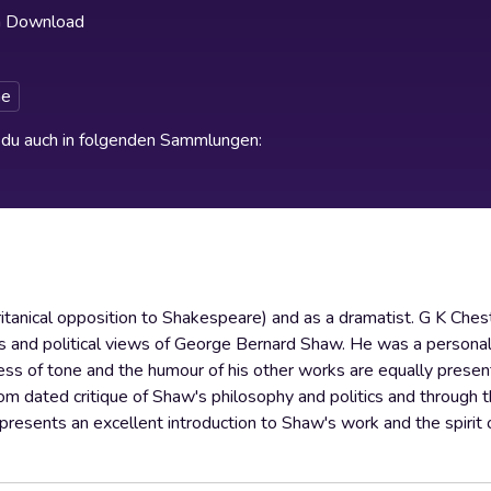
h Download
e
t du auch in folgenden Sammlungen
:
ritanical opposition to Shakespeare) and as a dramatist. G K Che
orks and political views of George Bernard Shaw. He was a personal
ss of tone and the humour of his other works are equally present
om dated critique of Shaw's philosophy and politics and through 
esents an excellent introduction to Shaw's work and the spirit o