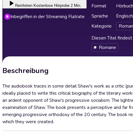
Format
Hörbuc
Reinhören
Kostenlose Hörprobe 2 Min.
Sprache
Englisch
Inbegriffen in der Streaming Flatrate
Kategorie
Roman
Diesen Titel findes
Romane
Beschreibung
The audiobook traces in some detail Shaw's work as a critic (pu
ideally placed to write this critical biography of the literary w
an ardent opponent of Shaw's progressive socialism. The lightne
examination of Shaw. The book presents a perceptive and far fr
emerging progressive orthodoxy of the 20 century. The book repr
which they were created.