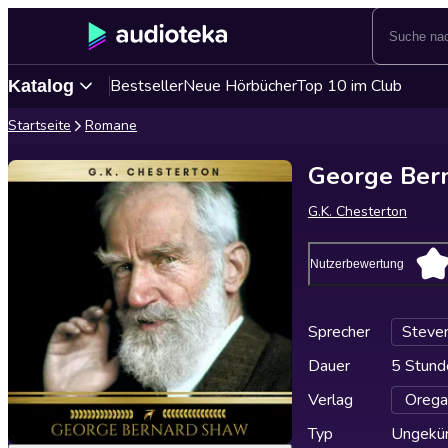
Bestseller
Neue Hörbücher
Top 10 im Club
Katalog
Startseite
Romane
George Ber
G.K. Chesterton
Nutzerbewertung
Sprecher
Steve
Dauer
5 Stund
Verlag
Orega
Typ
Ungekür