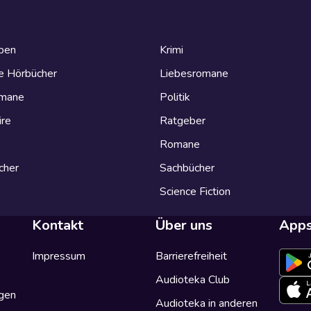
eben
Krimi
e Hörbücher
Liebesromane
omane
Politik
ire
Ratgeber
Romane
cher
Sachbücher
Science Fiction
Kontakt
Über uns
App
Impressum
Barrierefreiheit
Audioteka Club
gen
Audioteka in anderen