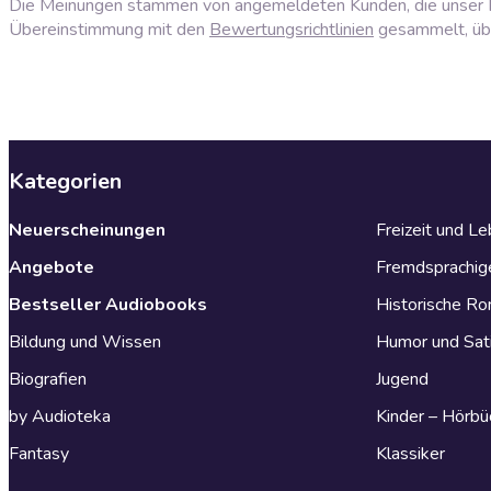
Die Meinungen stammen von angemeldeten Kunden, die unser P
Übereinstimmung mit den
Bewertungsrichtlinien
gesammelt, über
Kategorien
Neuerscheinungen
Freizeit und L
Angebote
Fremdsprachig
Bestseller Audiobooks
Historische R
Bildung und Wissen
Humor und Sat
Biografien
Jugend
by Audioteka
Kinder – Hörbü
Fantasy
Klassiker