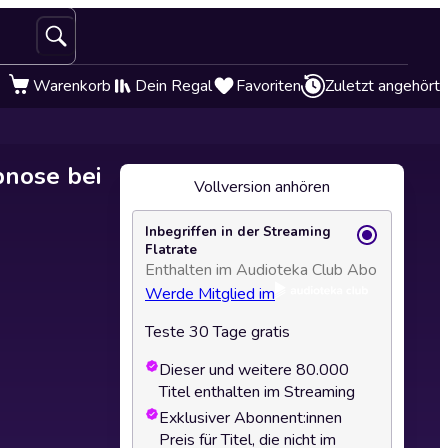
Warenkorb
Dein Regal
Favoriten
Zuletzt angehört
pnose bei
Vollversion anhören
Inbegriffen in der Streaming
Flatrate
Enthalten im Audioteka Club Abo
Werde Mitglied im
Teste 30 Tage gratis
Dieser und weitere 80.000
Titel enthalten im Streaming
Exklusiver Abonnent:innen
Preis für Titel, die nicht im