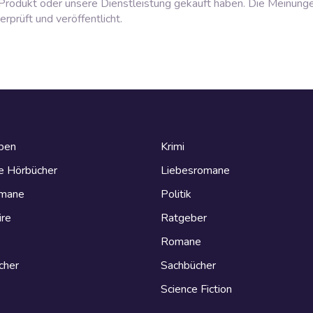
rodukt oder unsere Dienstleistung gekauft haben. Die Meinung
prüft und veröffentlicht.
eben
Krimi
e Hörbücher
Liebesromane
omane
Politik
ire
Ratgeber
Romane
cher
Sachbücher
Science Fiction