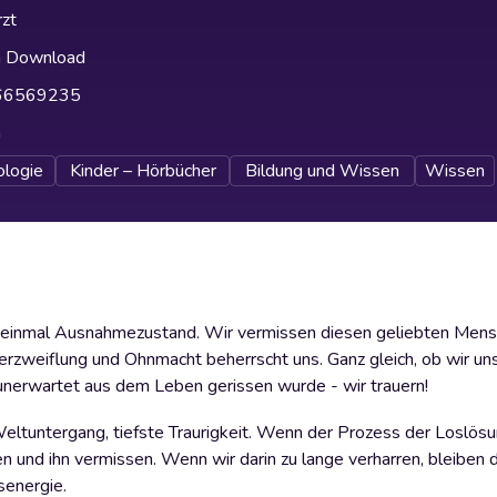
zt
h Download
66569235
h
ologie
Kinder – Hörbücher
Bildung und Wissen
Wissen
st einmal Ausnahmezustand. Wir vermissen diesen geliebten Mens
rzweiflung und Ohnmacht beherrscht uns. Ganz gleich, ob wir un
unerwartet aus dem Leben gerissen wurde - wir trauern!
ltuntergang, tiefste Traurigkeit. Wenn der Prozess der Loslösu
n und ihn vermissen. Wenn wir darin zu lange verharren, bleiben 
senergie.