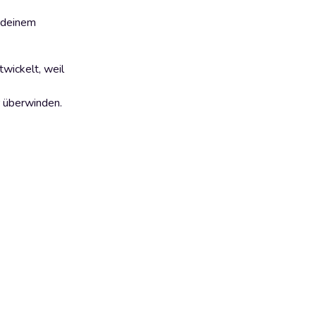
n deinem
wickelt, weil
r überwinden.