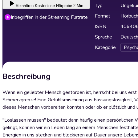
Typ
Ungekür
Reinhören
Kostenlose Hörprobe 2 Min.
Format
Hörbuc
Inbegriffen in der Streaming Flatrate
ISBN
40640
Sprache
Deutsc
Kategorie
Psych
Beschreibung
Wenn ein geliebter Mensch gestorben ist, herrscht bei uns er
Schmerzgrenze! Eine Gefühlsmischung aus Fassungslosigkeit, Ve
dieses Menschen vorbereiten konnten oder ob er plötzlich und 
"Loslassen müssen" bedeutet dann häufig einen persönlichen We
gelingt, können wir ein Leben lang an einem Menschen festhalte
Energien in uns stecken und blockieren auf Dauer unsere Leben