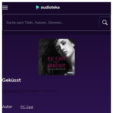
Geküsst
Spieldauer
3 Stunden 7 Minuten
Autor
P.C. Cast