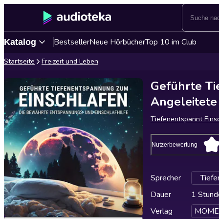
Bestseller
Neue Hörbücher
Top 10 im Club
Katalog
Startseite
Freizeit und Leben
Geführte Ti
Angeleitete 
Tiefenentspannt Eins
Nutzerbewertung
Sprecher
Tiefe
Dauer
1 Stund
Verlag
MOMEN