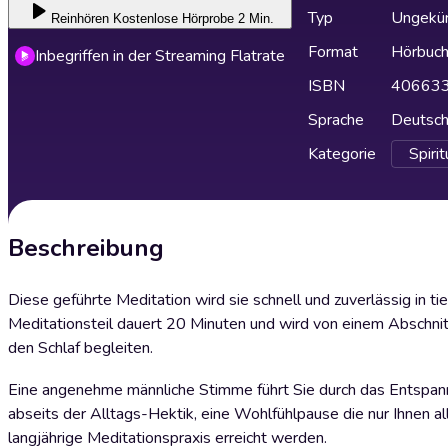
Typ
Ungekür
Reinhören
Kostenlose Hörprobe 2 Min.
Format
Hörbuc
Inbegriffen in der Streaming Flatrate
ISBN
40663
Sprache
Deutsc
Kategorie
Spirit
Beschreibung
Diese geführte Meditation wird sie schnell und zuverlässig in t
Meditationsteil dauert 20 Minuten und wird von einem Abschnitt
den Schlaf begleiten.
Eine angenehme männliche Stimme führt Sie durch das Entspan
abseits der Alltags-Hektik, eine Wohlfühlpause die nur Ihnen all
langjährige Meditationspraxis erreicht werden.