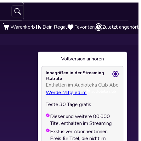
Warenkorb
Dein Regal
Favoriten
Zuletzt angehört
Vollversion anhören
Inbegriffen in der Streaming
Flatrate
Enthalten im Audioteka Club Abo
Werde Mitglied im
Teste 30 Tage gratis
Dieser und weitere 80.000
Titel enthalten im Streaming
Exklusiver Abonnent:innen
Preis für Titel, die nicht im