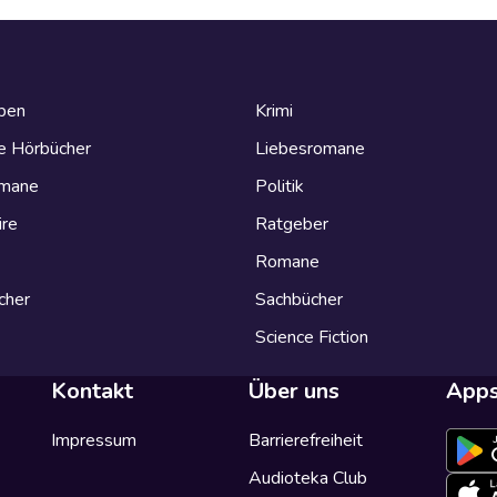
eben
Krimi
e Hörbücher
Liebesromane
omane
Politik
ire
Ratgeber
Romane
cher
Sachbücher
Science Fiction
Kontakt
Über uns
App
Impressum
Barrierefreiheit
Audioteka Club