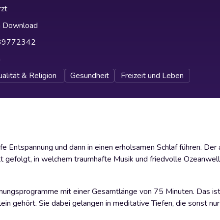
zt
h Download
39772342
h
ualität & Religion
Gesundheit
Freizeit und Leben
iefe Entspannung und dann in einen erholsamen Schlaf führen. Der 
 gefolgt, in welchem traumhafte Musik und friedvolle Ozeanwelle
nungsprogramme mit einer Gesamtlänge von 75 Minuten. Das ist 
ein gehört. Sie dabei gelangen in meditative Tiefen, die sonst nur