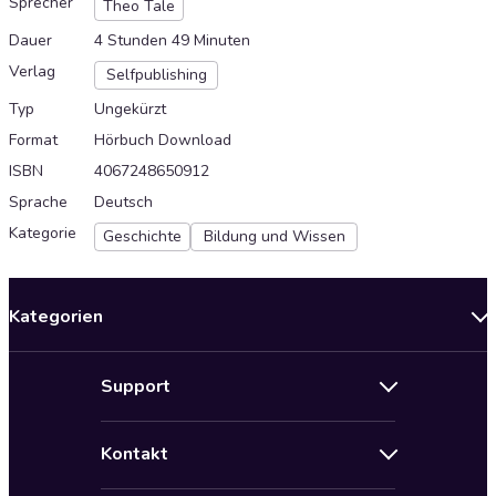
Sprecher
Theo Tale
Dauer
4 Stunden 49 Minuten
Verlag
Selfpublishing
Typ
Ungekürzt
Format
Hörbuch Download
ISBN
4067248650912
Sprache
Deutsch
Kategorie
Geschichte
Bildung und Wissen
Kategorien
Neuerscheinungen
Support
Angebote
Hilfe
Bestseller Audiobooks
Kontakt
Audioteka Nutzungsbedingungen
Bildung und Wissen